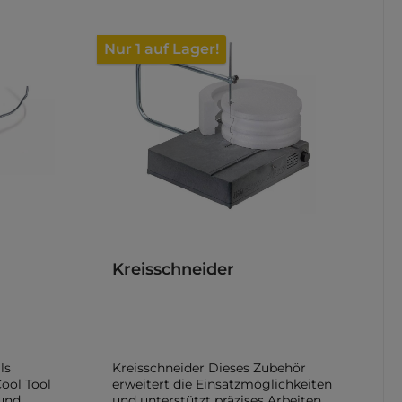
Nur 1 auf Lager!
Kreisschneider
ls
Kreisschneider Dieses Zubehör
ool Tool
erweitert die Einsatzmöglichkeiten
 und
und unterstützt präzises Arbeiten.