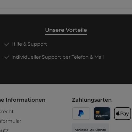
inenkonfigurationen und
Aufnahme zeigt den prakt
tergebnisse. Jedes Bild ist
Einsatz bei Kontur- oder
ingeordnet, damit Sie den
Formzuschnitten im Mode
schen Nutzen direkt
Damit wird die Eignung f
nen koennen. Styro-Cut
saubere Schaumstoff- un
ansichtZu sehen ist eine
Modellbauarbeiten direkt s
Unsere Vorteile
he Systemansicht der Styro-
Anleitungen und Downloa
nwendung mit Fokus auf
Weitere direkte Download
sen Aufbau. Damit wird die
Produktkatalog (pdf) Mak
Hilfe & Support
ng fuer saubere
Konzept (pdf) Spezialmas
mstoff- und
Katalog (pdf) Education K
individueller Support per Telefon & Mail
bauarbeiten direkt sichtbar.
(pdf) Die Links verweisen 
dprozess im EinsatzDie
Original-Dokumente bzw.
hme zeigt den praktischen
Herstellerseiten und sind 
z bei Kontur- oder
aus den Herstellerangabe
uschnitten im Modellbau.
uebernommen.
wird die Eignung fuer
re Schaumstoff- und
bauarbeiten direkt sichtbar.
he Informationen
Zahlungsarten
tungen und Downloads
e direkte Download-Links
srecht
ktkatalog (pdf) Makerspace
t (pdf) Spezialmaschinen-
sformular
g (pdf) Education Katalog
Die Links verweisen auf
hutz
Vorkasse -2% Skonto