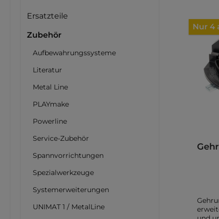
Ersatzteile
Nur 4 
Zubehör
Aufbewahrungssysteme
Literatur
Metal Line
PLAYmake
Powerline
Service-Zubehör
Gehr
Spannvorrichtungen
Spezialwerkzeuge
Systemerweiterungen
Gehru
UNIMAT 1 / MetalLine
erweit
und un