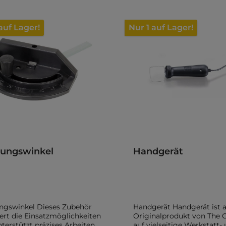
auf Lager!
Nur 1 auf Lager!
ungswinkel
Handgerät
ngswinkel Dieses Zubehör
Handgerät Handgerät ist a
ert die Einsatzmöglichkeiten
Originalprodukt von The C
terstützt präzises Arbeiten.
auf vielseitige Werkstatt-