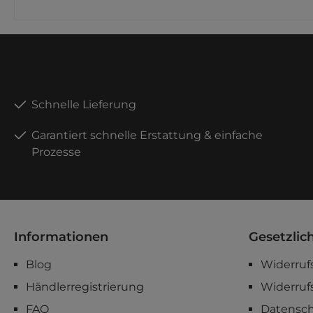
Masch
Projek
kurz e
prakti
erken
Gesamt
typisc
Cut-A
praezi
Schnelle Lieferung
Eignu
Schau
Garantiert schnelle Erstattung & einfache
Modell
Prozesse
Schnei
Aufna
Einsat
Formz
Damit 
saube
Modell
Informationen
Gesetzlic
Anlei
Weiter
Blog
Widerruf
Produ
Konzep
Händlerregistrierung
Widerruf
Katalo
(pdf) 
FAQ
Datensc