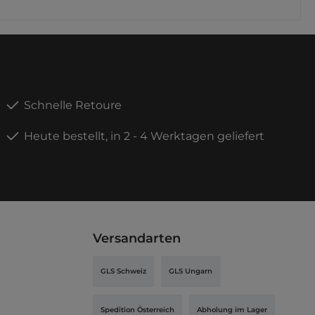
ischen
llbau.
uer
d
ichtbar.
ds
-Links
erspace
Schnelle Retoure
chinen-
atalog
Heute bestellt, in 2 - 4 Werktagen geliefert
auf
direkt
n
Versandarten
GLS Schweiz
GLS Ungarn
Spedition Österreich
Abholung im Lager